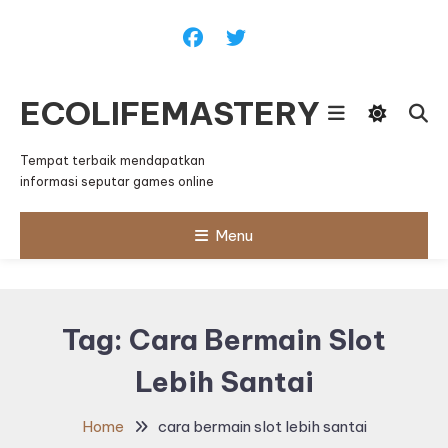
Skip
To
Content
ECOLIFEMASTERY
Tempat terbaik mendapatkan
informasi seputar games online
Menu
Tag:
Cara Bermain Slot
Lebih Santai
Home
cara bermain slot lebih santai