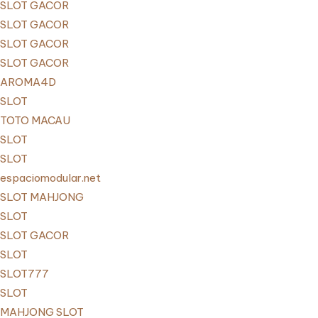
SLOT GACOR
SLOT GACOR
SLOT GACOR
SLOT GACOR
AROMA4D
SLOT
TOTO MACAU
SLOT
SLOT
espaciomodular.net
SLOT MAHJONG
SLOT
SLOT GACOR
SLOT
SLOT777
SLOT
MAHJONG SLOT