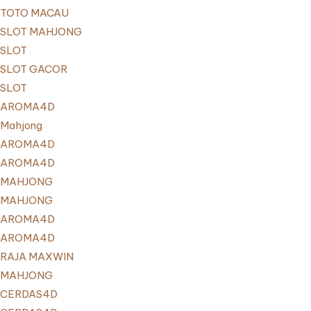
TOTO MACAU
SLOT MAHJONG
SLOT
SLOT GACOR
SLOT
AROMA4D
Mahjong
AROMA4D
AROMA4D
MAHJONG
MAHJONG
AROMA4D
AROMA4D
RAJA MAXWIN
MAHJONG
CERDAS4D