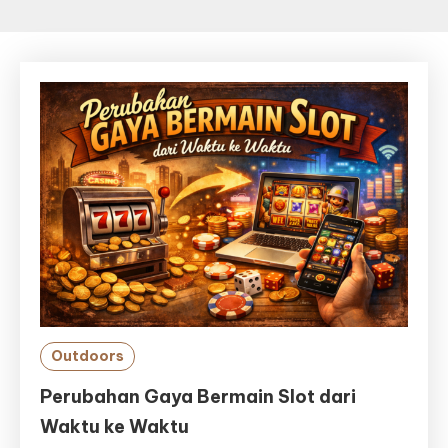
Outdoors
Perubahan Gaya Bermain Slot dari
Waktu ke Waktu