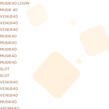
MUSIK4D LOGIN
MUSIK 4D
VENUS4D
VENUS4D
VENUS4D
MUSIK4D
MUSIK4D
MUSIK4D
MUSIK4D
MUSIK4D
SLOT
SLOT
VENUS4D
VENUS4D
VENUS4D
MUSIK4D
AROMA4D