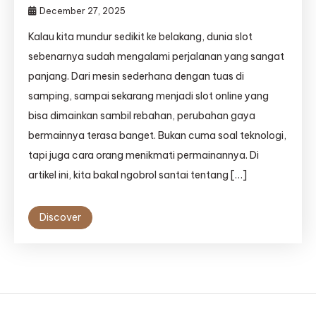
December 27, 2025
Kalau kita mundur sedikit ke belakang, dunia slot
sebenarnya sudah mengalami perjalanan yang sangat
panjang. Dari mesin sederhana dengan tuas di
samping, sampai sekarang menjadi slot online yang
bisa dimainkan sambil rebahan, perubahan gaya
bermainnya terasa banget. Bukan cuma soal teknologi,
tapi juga cara orang menikmati permainannya. Di
artikel ini, kita bakal ngobrol santai tentang […]
Discover