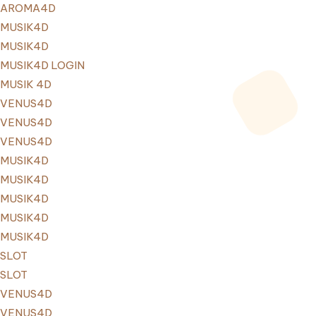
AROMA4D
MUSIK4D
MUSIK4D
MUSIK4D LOGIN
MUSIK 4D
VENUS4D
VENUS4D
VENUS4D
MUSIK4D
MUSIK4D
MUSIK4D
MUSIK4D
MUSIK4D
SLOT
SLOT
VENUS4D
VENUS4D