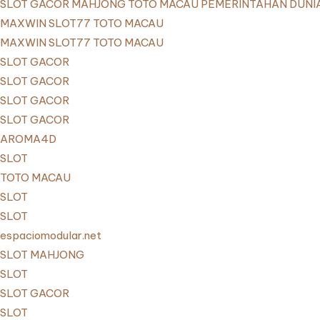
SLOT GACOR MAHJONG TOTO MACAU PEMERINTAHAN DUNI
MAXWIN SLOT77 TOTO MACAU
MAXWIN SLOT77 TOTO MACAU
SLOT GACOR
SLOT GACOR
SLOT GACOR
SLOT GACOR
AROMA4D
SLOT
TOTO MACAU
SLOT
SLOT
espaciomodular.net
SLOT MAHJONG
SLOT
SLOT GACOR
SLOT