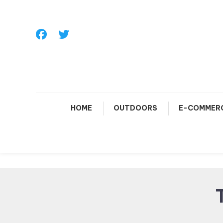
Skip
To
Content
HOME
OUTDOORS
E-COMMER