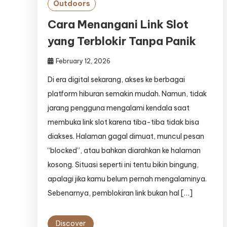
Outdoors
Cara Menangani Link Slot
yang Terblokir Tanpa Panik
February 12, 2026
Di era digital sekarang, akses ke berbagai
platform hiburan semakin mudah. Namun, tidak
jarang pengguna mengalami kendala saat
membuka link slot karena tiba-tiba tidak bisa
diakses. Halaman gagal dimuat, muncul pesan
“blocked”, atau bahkan diarahkan ke halaman
kosong. Situasi seperti ini tentu bikin bingung,
apalagi jika kamu belum pernah mengalaminya.
Sebenarnya, pemblokiran link bukan hal […]
Discover