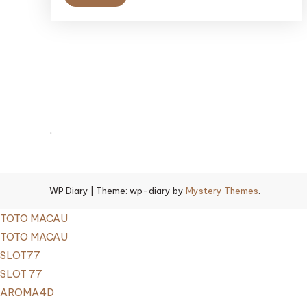
.
WP Diary
|
Theme: wp-diary by
Mystery Themes
.
TOTO MACAU
TOTO MACAU
SLOT77
SLOT 77
AROMA4D