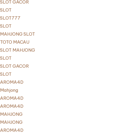
SLOT GACOR
SLOT
SLOT777
SLOT
MAHJONG SLOT
TOTO MACAU
SLOT MAHJONG
SLOT
SLOT GACOR
SLOT
AROMA4D
Mahjong
AROMA4D
AROMA4D
MAHJONG
MAHJONG
AROMA4D