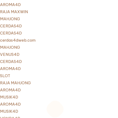
AROMA4D
RAJA MAXWIN
MAHJONG
CERDAS4D
CERDAS4D
cerdas4dweb.com
MAHJONG
VENUS4D
CERDAS4D
AROMA4D
SLOT
RAJA MAHJONG
AROMA4D
MUSIK4D
AROMA4D
MUSIK4D