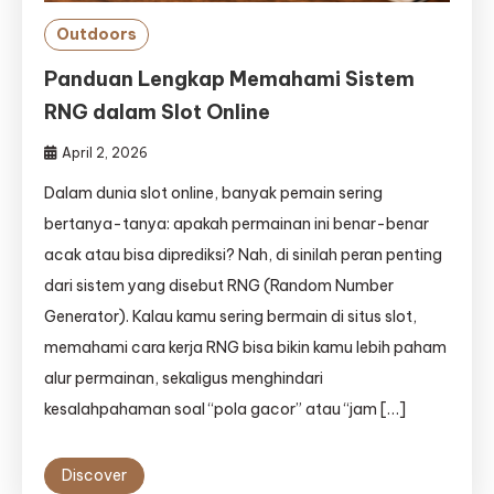
Outdoors
Panduan Lengkap Memahami Sistem
RNG dalam Slot Online
April 2, 2026
Dalam dunia slot online, banyak pemain sering
bertanya-tanya: apakah permainan ini benar-benar
acak atau bisa diprediksi? Nah, di sinilah peran penting
dari sistem yang disebut RNG (Random Number
Generator). Kalau kamu sering bermain di situs slot,
memahami cara kerja RNG bisa bikin kamu lebih paham
alur permainan, sekaligus menghindari
kesalahpahaman soal “pola gacor” atau “jam […]
Discover