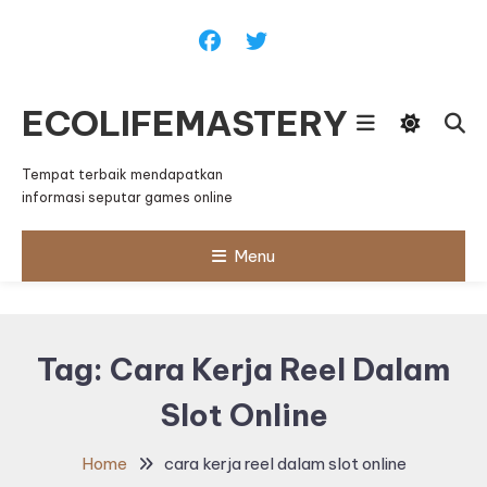
Skip
To
Content
ECOLIFEMASTERY
Tempat terbaik mendapatkan
informasi seputar games online
Menu
Tag:
Cara Kerja Reel Dalam
Slot Online
Home
cara kerja reel dalam slot online