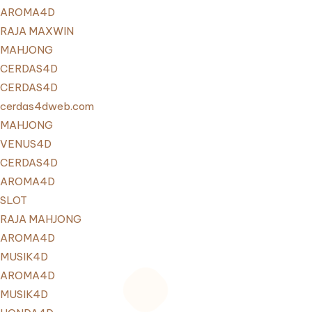
AROMA4D
RAJA MAXWIN
MAHJONG
CERDAS4D
CERDAS4D
cerdas4dweb.com
MAHJONG
VENUS4D
CERDAS4D
AROMA4D
SLOT
RAJA MAHJONG
AROMA4D
MUSIK4D
AROMA4D
MUSIK4D