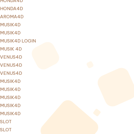
HONDA4D
HONDA4D
AROMA4D
MUSIK4D
MUSIK4D
MUSIK4D LOGIN
MUSIK 4D
VENUS4D
VENUS4D
VENUS4D
MUSIK4D
MUSIK4D
MUSIK4D
MUSIK4D
MUSIK4D
SLOT
SLOT