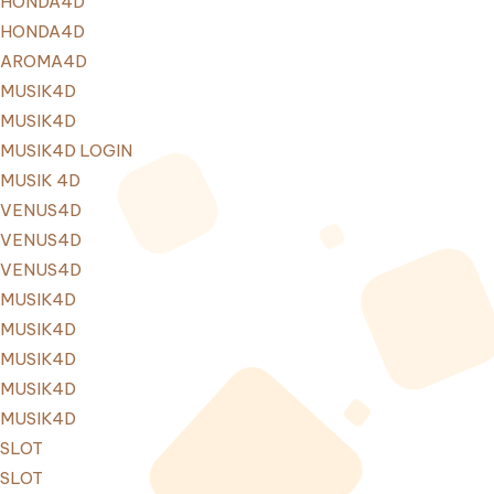
HONDA4D
HONDA4D
AROMA4D
MUSIK4D
MUSIK4D
MUSIK4D LOGIN
MUSIK 4D
VENUS4D
VENUS4D
VENUS4D
MUSIK4D
MUSIK4D
MUSIK4D
MUSIK4D
MUSIK4D
SLOT
SLOT