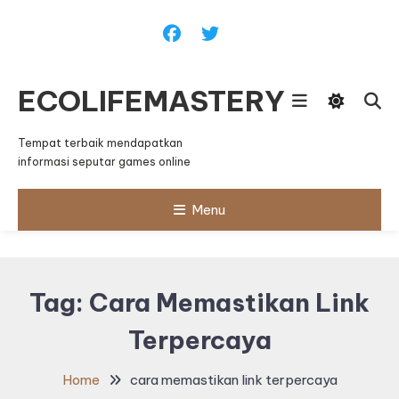
Skip
To
Content
ECOLIFEMASTERY
Tempat terbaik mendapatkan
informasi seputar games online
Menu
Tag:
Cara Memastikan Link
Terpercaya
Home
cara memastikan link terpercaya