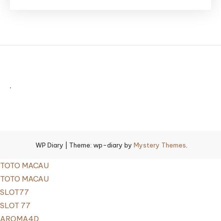
.
WP Diary
|
Theme: wp-diary by
Mystery Themes
.
TOTO MACAU
TOTO MACAU
SLOT77
SLOT 77
AROMA4D