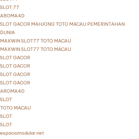
SLOT 77
AROMA4D
SLOT GACOR MAHJONG TOTO MACAU PEMERINTAHAN
DUNIA
MAXWIN SLOT77 TOTO MACAU
MAXWIN SLOT77 TOTO MACAU
SLOT GACOR
SLOT GACOR
SLOT GACOR
SLOT GACOR
AROMA4D
SLOT
TOTO MACAU
SLOT
SLOT
espaciomodular.net