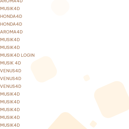
AROMA4D
MUSIK4D
HONDA4D
HONDA4D
AROMA4D
MUSIK4D
MUSIK4D
MUSIK4D LOGIN
MUSIK 4D
VENUS4D
VENUS4D
VENUS4D
MUSIK4D
MUSIK4D
MUSIK4D
MUSIK4D
MUSIK4D