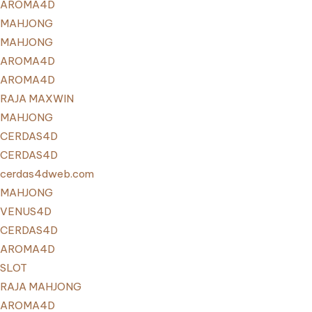
AROMA4D
MAHJONG
MAHJONG
AROMA4D
AROMA4D
RAJA MAXWIN
MAHJONG
CERDAS4D
CERDAS4D
cerdas4dweb.com
MAHJONG
VENUS4D
CERDAS4D
AROMA4D
SLOT
RAJA MAHJONG
AROMA4D