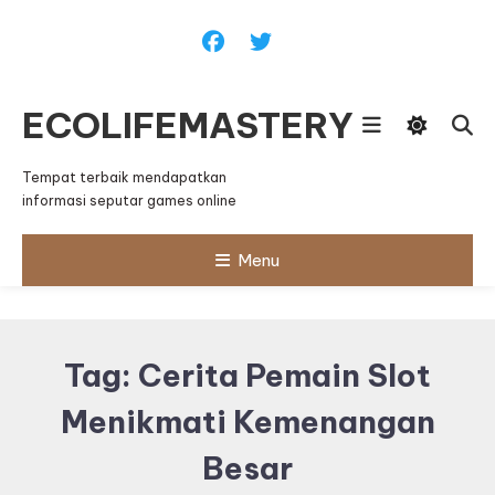
Skip
To
Content
ECOLIFEMASTERY
Tempat terbaik mendapatkan
informasi seputar games online
Menu
Tag:
Cerita Pemain Slot
Menikmati Kemenangan
Besar