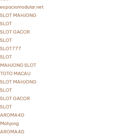
espaciomodular.net
SLOT MAHJONG
SLOT
SLOT GACOR
SLOT
SLOT777
SLOT
MAHJONG SLOT
TOTO MACAU
SLOT MAHJONG
SLOT
SLOT GACOR
SLOT
AROMA4D
Mahjong
AROMA4D