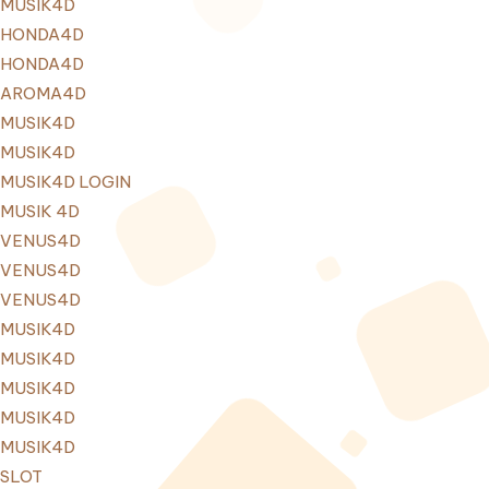
MUSIK4D
HONDA4D
HONDA4D
AROMA4D
MUSIK4D
MUSIK4D
MUSIK4D LOGIN
MUSIK 4D
VENUS4D
VENUS4D
VENUS4D
MUSIK4D
MUSIK4D
MUSIK4D
MUSIK4D
MUSIK4D
SLOT