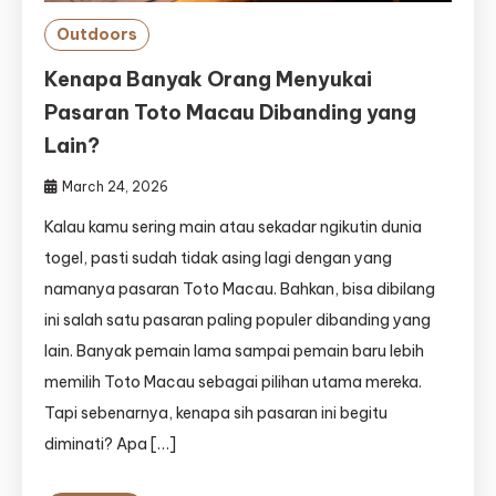
Outdoors
Kenapa Banyak Orang Menyukai
Pasaran Toto Macau Dibanding yang
Lain?
March 24, 2026
Kalau kamu sering main atau sekadar ngikutin dunia
togel, pasti sudah tidak asing lagi dengan yang
namanya pasaran Toto Macau. Bahkan, bisa dibilang
ini salah satu pasaran paling populer dibanding yang
lain. Banyak pemain lama sampai pemain baru lebih
memilih Toto Macau sebagai pilihan utama mereka.
Tapi sebenarnya, kenapa sih pasaran ini begitu
diminati? Apa […]