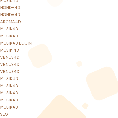
MUSIK4D
HONDA4D
HONDA4D
AROMA4D
MUSIK4D
MUSIK4D
MUSIK4D LOGIN
MUSIK 4D
VENUS4D
VENUS4D
VENUS4D
MUSIK4D
MUSIK4D
MUSIK4D
MUSIK4D
MUSIK4D
SLOT