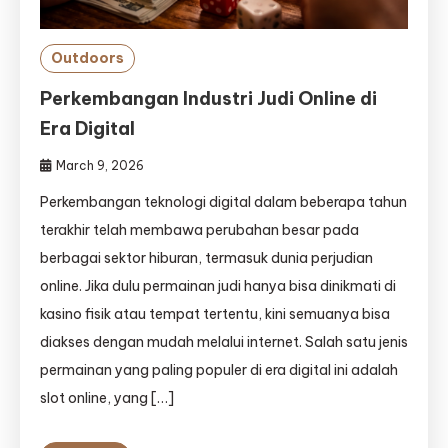
Outdoors
Perkembangan Industri Judi Online di
Era Digital
March 9, 2026
Perkembangan teknologi digital dalam beberapa tahun
terakhir telah membawa perubahan besar pada
berbagai sektor hiburan, termasuk dunia perjudian
online. Jika dulu permainan judi hanya bisa dinikmati di
kasino fisik atau tempat tertentu, kini semuanya bisa
diakses dengan mudah melalui internet. Salah satu jenis
permainan yang paling populer di era digital ini adalah
slot online, yang […]