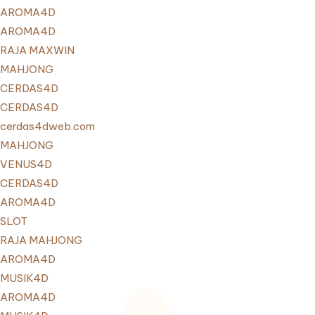
AROMA4D
AROMA4D
RAJA MAXWIN
MAHJONG
CERDAS4D
CERDAS4D
cerdas4dweb.com
MAHJONG
VENUS4D
CERDAS4D
AROMA4D
SLOT
RAJA MAHJONG
AROMA4D
MUSIK4D
AROMA4D