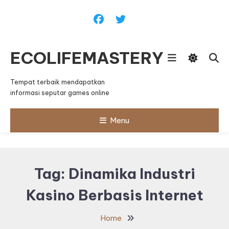
Skip
To
Content
ECOLIFEMASTERY
Tempat terbaik mendapatkan
informasi seputar games online
Menu
Tag:
Dinamika Industri
Kasino Berbasis Internet
Home