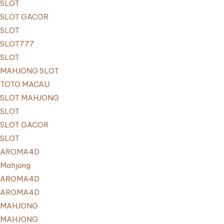
SLOT
SLOT GACOR
SLOT
SLOT777
SLOT
MAHJONG SLOT
TOTO MACAU
SLOT MAHJONG
SLOT
SLOT GACOR
SLOT
AROMA4D
Mahjong
AROMA4D
AROMA4D
MAHJONG
MAHJONG