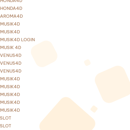
HONDA4D
HONDA4D
AROMA4D
MUSIK4D
MUSIK4D
MUSIK4D LOGIN
MUSIK 4D
VENUS4D
VENUS4D
VENUS4D
MUSIK4D
MUSIK4D
MUSIK4D
MUSIK4D
MUSIK4D
SLOT
SLOT