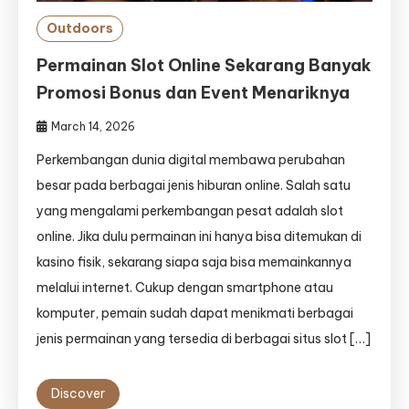
Outdoors
Permainan Slot Online Sekarang Banyak
Promosi Bonus dan Event Menariknya
March 14, 2026
Perkembangan dunia digital membawa perubahan
besar pada berbagai jenis hiburan online. Salah satu
yang mengalami perkembangan pesat adalah slot
online. Jika dulu permainan ini hanya bisa ditemukan di
kasino fisik, sekarang siapa saja bisa memainkannya
melalui internet. Cukup dengan smartphone atau
komputer, pemain sudah dapat menikmati berbagai
jenis permainan yang tersedia di berbagai situs slot […]
Discover