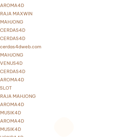
AROMA4D
RAJA MAXWIN
MAHJONG
CERDAS4D
CERDAS4D
cerdas4dweb.com
MAHJONG
VENUS4D
CERDAS4D
AROMA4D
SLOT
RAJA MAHJONG
AROMA4D
MUSIK4D
AROMA4D
MUSIK4D