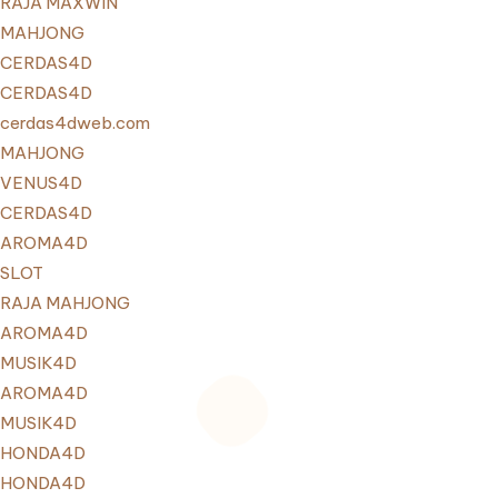
RAJA MAXWIN
MAHJONG
CERDAS4D
CERDAS4D
cerdas4dweb.com
MAHJONG
VENUS4D
CERDAS4D
AROMA4D
SLOT
RAJA MAHJONG
AROMA4D
MUSIK4D
AROMA4D
MUSIK4D
HONDA4D
HONDA4D