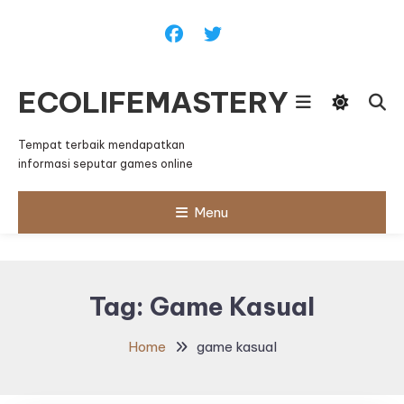
Skip
To
Content
ECOLIFEMASTERY
Tempat terbaik mendapatkan
informasi seputar games online
Menu
Tag:
Game Kasual
Home
game kasual