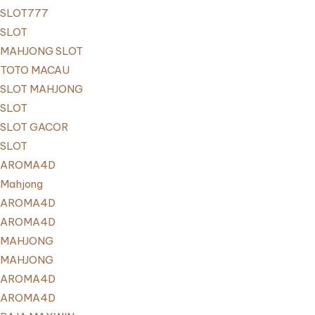
SLOT777
SLOT
MAHJONG SLOT
TOTO MACAU
SLOT MAHJONG
SLOT
SLOT GACOR
SLOT
AROMA4D
Mahjong
AROMA4D
AROMA4D
MAHJONG
MAHJONG
AROMA4D
AROMA4D