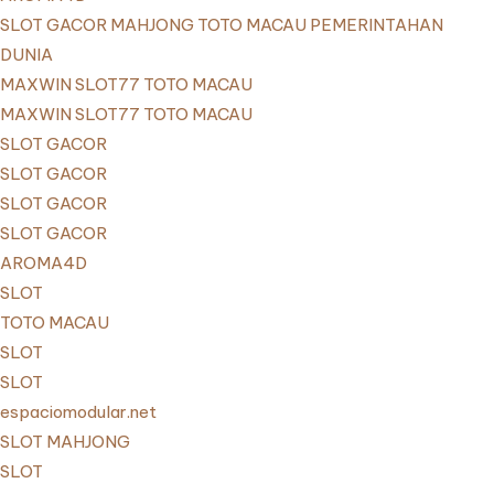
SLOT GACOR MAHJONG TOTO MACAU PEMERINTAHAN
DUNIA
MAXWIN SLOT77 TOTO MACAU
MAXWIN SLOT77 TOTO MACAU
SLOT GACOR
SLOT GACOR
SLOT GACOR
SLOT GACOR
AROMA4D
SLOT
TOTO MACAU
SLOT
SLOT
espaciomodular.net
SLOT MAHJONG
SLOT