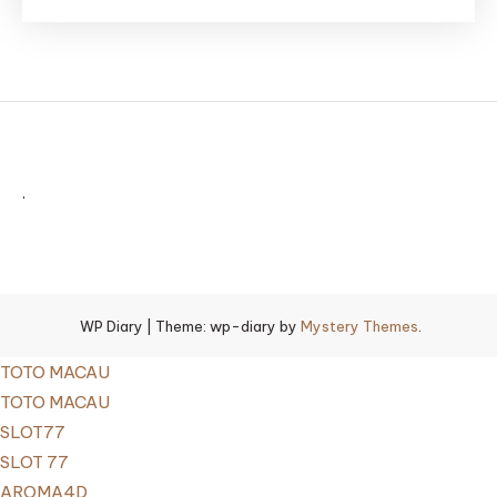
.
WP Diary
|
Theme: wp-diary by
Mystery Themes
.
TOTO MACAU
TOTO MACAU
SLOT77
SLOT 77
AROMA4D