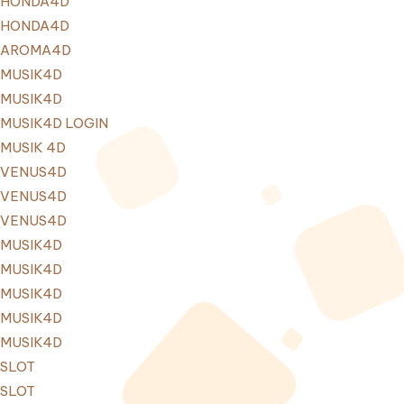
HONDA4D
HONDA4D
AROMA4D
MUSIK4D
MUSIK4D
MUSIK4D LOGIN
MUSIK 4D
VENUS4D
VENUS4D
VENUS4D
MUSIK4D
MUSIK4D
MUSIK4D
MUSIK4D
MUSIK4D
SLOT
SLOT