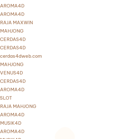
AROMA4D
AROMA4D
RAJA MAXWIN
MAHJONG
CERDAS4D
CERDAS4D
cerdas4dweb.com
MAHJONG
VENUS4D
CERDAS4D
AROMA4D
SLOT
RAJA MAHJONG
AROMA4D
MUSIK4D
AROMA4D