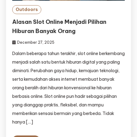
Outdoors
Alasan Slot Online Menjadi Pilihan
Hiburan Banyak Orang
December 27, 2025
Dalam beberapa tahun terakhir, slot online berkembang
menjadi salah satu bentuk hiburan digital yang paling
diminati. Perubahan gaya hidup, kemajuan teknologi,
serta kemudahan akses internet membuat banyak
orang beralih dari hiburan konvensional ke hiburan
berbasis online. Slot online pun hadir sebagai pilihan
yang dianggap praktis, fleksibel, dan mampu
memberikan sensasi bermain yang berbeda. Tidak
hanya […]