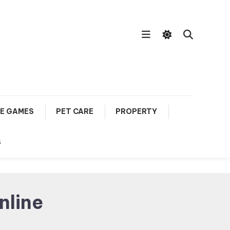
NE GAMES
PET CARE
PROPERTY
S
nline