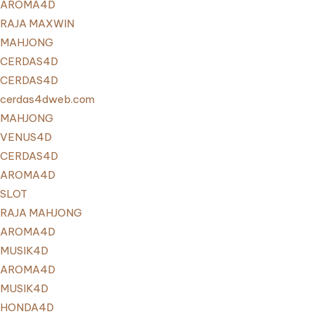
AROMA4D
RAJA MAXWIN
MAHJONG
CERDAS4D
CERDAS4D
cerdas4dweb.com
MAHJONG
VENUS4D
CERDAS4D
AROMA4D
SLOT
RAJA MAHJONG
AROMA4D
MUSIK4D
AROMA4D
MUSIK4D
HONDA4D