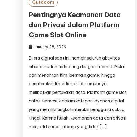
Outdoors
Pentingnya Keamanan Data
dan Privasi dalam Platform
Game Slot Online
January 28, 2026
Di era digital saat ini, hampir seluruh aktivitas
hiburan sudah terhubung dengan internet. Mulai
dari menonton film, bermain game, hingga
berinteraksi di media sosial, semuanya
melibatkan pertukaran data. Platform game slot
online termasuk dalam kategori layanan digital
yang memiliki tingkat interaksi pengguna cukup
tinggi. Karena itulah, keamanan data dan privasi
menjadi fondasi utama yang tidak […]