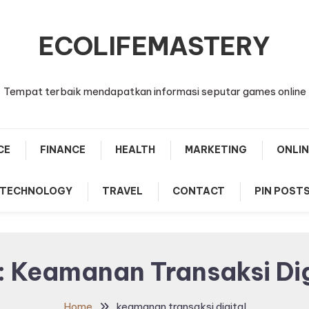
ECOLIFEMASTERY
Tempat terbaik mendapatkan informasi seputar games online
CE
FINANCE
HEALTH
MARKETING
ONLI
TECHNOLOGY
TRAVEL
CONTACT
PIN POST
:
Keamanan Transaksi Dig
Home
keamanan transaksi digital