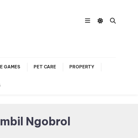
NE GAMES
PET CARE
PROPERTY
S
ambil Ngobrol