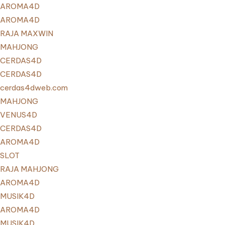
AROMA4D
AROMA4D
RAJA MAXWIN
MAHJONG
CERDAS4D
CERDAS4D
cerdas4dweb.com
MAHJONG
VENUS4D
CERDAS4D
AROMA4D
SLOT
RAJA MAHJONG
AROMA4D
MUSIK4D
AROMA4D
MUSIK4D