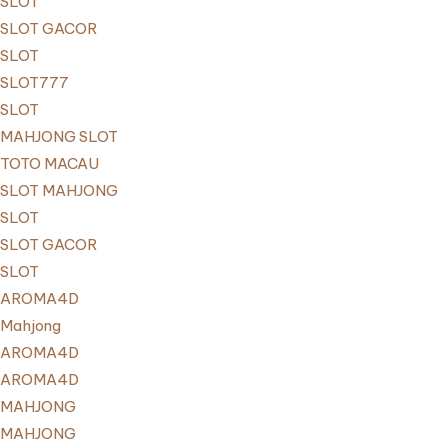
SLOT
SLOT GACOR
SLOT
SLOT777
SLOT
MAHJONG SLOT
TOTO MACAU
SLOT MAHJONG
SLOT
SLOT GACOR
SLOT
AROMA4D
Mahjong
AROMA4D
AROMA4D
MAHJONG
MAHJONG