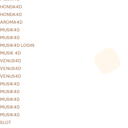
HONDA4D
HONDA4D
AROMA4D
MUSIK4D
MUSIK4D
MUSIK4D LOGIN
MUSIK 4D
VENUS4D
VENUS4D
VENUS4D
MUSIK4D
MUSIK4D
MUSIK4D
MUSIK4D
MUSIK4D
SLOT