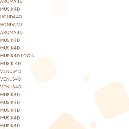
AROMA4D
MUSIK4D
HONDA4D
HONDA4D
AROMA4D
MUSIK4D
MUSIK4D
MUSIK4D LOGIN
MUSIK 4D
VENUS4D
VENUS4D
VENUS4D
MUSIK4D
MUSIK4D
MUSIK4D
MUSIK4D
MUSIK4D