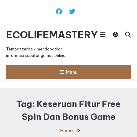
Skip
To
Content
ECOLIFEMASTERY
Tempat terbaik mendapatkan
informasi seputar games online
Menu
Tag:
Keseruan Fitur Free
Spin Dan Bonus Game
Home