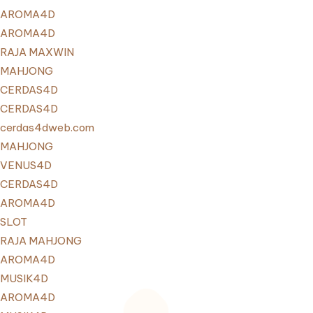
AROMA4D
AROMA4D
RAJA MAXWIN
MAHJONG
CERDAS4D
CERDAS4D
cerdas4dweb.com
MAHJONG
VENUS4D
CERDAS4D
AROMA4D
SLOT
RAJA MAHJONG
AROMA4D
MUSIK4D
AROMA4D