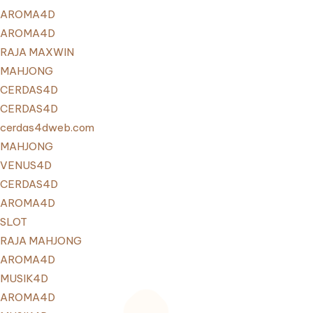
AROMA4D
AROMA4D
RAJA MAXWIN
MAHJONG
CERDAS4D
CERDAS4D
cerdas4dweb.com
MAHJONG
VENUS4D
CERDAS4D
AROMA4D
SLOT
RAJA MAHJONG
AROMA4D
MUSIK4D
AROMA4D