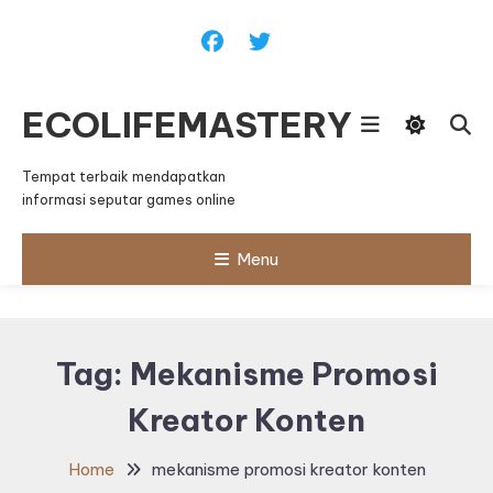
Skip
To
Content
ECOLIFEMASTERY
Tempat terbaik mendapatkan
informasi seputar games online
Menu
Tag:
Mekanisme Promosi
Kreator Konten
Home
mekanisme promosi kreator konten