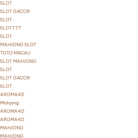
SLOT
SLOT GACOR
SLOT
SLOT777
SLOT
MAHJONG SLOT
TOTO MACAU
SLOT MAHJONG
SLOT
SLOT GACOR
SLOT
AROMA4D
Mahjong
AROMA4D
AROMA4D
MAHJONG
MAHJONG