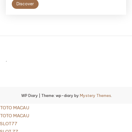
Discover
.
WP Diary
|
Theme: wp-diary by
Mystery Themes
.
TOTO MACAU
TOTO MACAU
SLOT77
SLOT 77