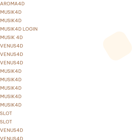
AROMA4D
MUSIK4D
MUSIK4D
MUSIK4D LOGIN
MUSIK 4D
VENUS4D
VENUS4D
VENUS4D
MUSIK4D
MUSIK4D
MUSIK4D
MUSIK4D
MUSIK4D
SLOT
SLOT
VENUS4D
VENUS4D