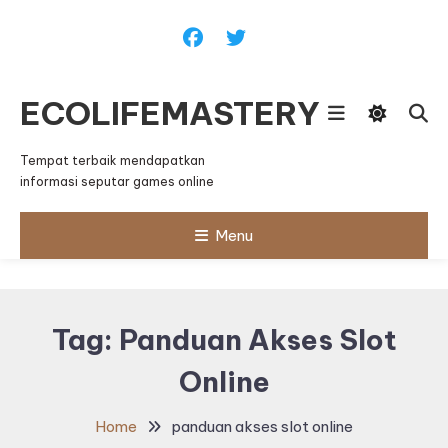
Skip
To
Content
ECOLIFEMASTERY
Tempat terbaik mendapatkan
informasi seputar games online
Menu
Tag:
Panduan Akses Slot
Online
Home
panduan akses slot online