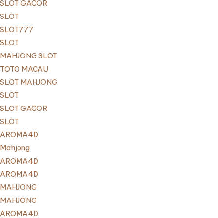
SLOT GACOR
SLOT
SLOT777
SLOT
MAHJONG SLOT
TOTO MACAU
SLOT MAHJONG
SLOT
SLOT GACOR
SLOT
AROMA4D
Mahjong
AROMA4D
AROMA4D
MAHJONG
MAHJONG
AROMA4D