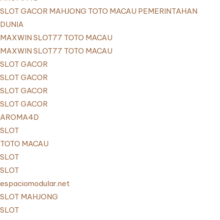
SLOT GACOR MAHJONG TOTO MACAU PEMERINTAHAN
DUNIA
MAXWIN SLOT77 TOTO MACAU
MAXWIN SLOT77 TOTO MACAU
SLOT GACOR
SLOT GACOR
SLOT GACOR
SLOT GACOR
AROMA4D
SLOT
TOTO MACAU
SLOT
SLOT
espaciomodular.net
SLOT MAHJONG
SLOT