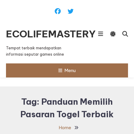
Skip
To
Content
ECOLIFEMASTERY
Tempat terbaik mendapatkan
informasi seputar games online
Menu
Tag:
Panduan Memilih
Pasaran Togel Terbaik
Home