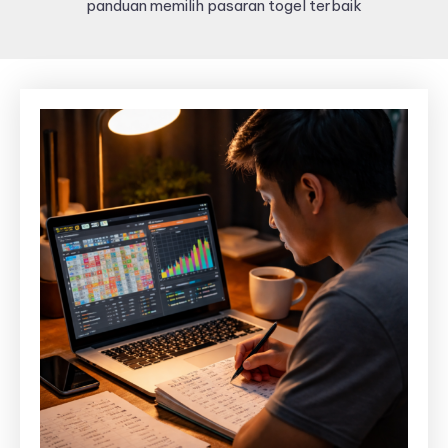
panduan memilih pasaran togel terbaik