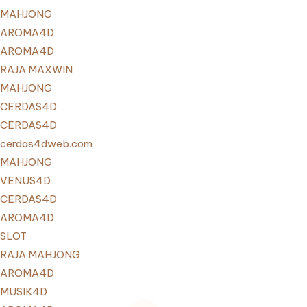
MAHJONG
AROMA4D
AROMA4D
RAJA MAXWIN
MAHJONG
CERDAS4D
CERDAS4D
cerdas4dweb.com
MAHJONG
VENUS4D
CERDAS4D
AROMA4D
SLOT
RAJA MAHJONG
AROMA4D
MUSIK4D