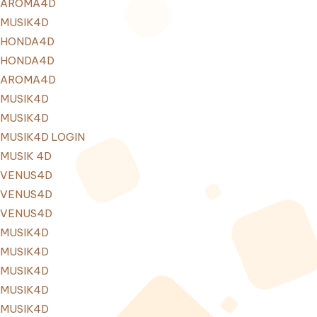
AROMA4D
MUSIK4D
HONDA4D
HONDA4D
AROMA4D
MUSIK4D
MUSIK4D
MUSIK4D LOGIN
MUSIK 4D
VENUS4D
VENUS4D
VENUS4D
MUSIK4D
MUSIK4D
MUSIK4D
MUSIK4D
MUSIK4D