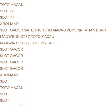
TOTO MACAU
SLOT77
SLOT 77
AROMA4D
SLOT GACOR MAHJONG TOTO MACAU PEMERINTAHAN DUNI
MAXWIN SLOT77 TOTO MACAU
MAXWIN SLOT77 TOTO MACAU
SLOT GACOR
SLOT GACOR
SLOT GACOR
SLOT GACOR
AROMA4D
SLOT
TOTO MACAU
SLOT
SLOT