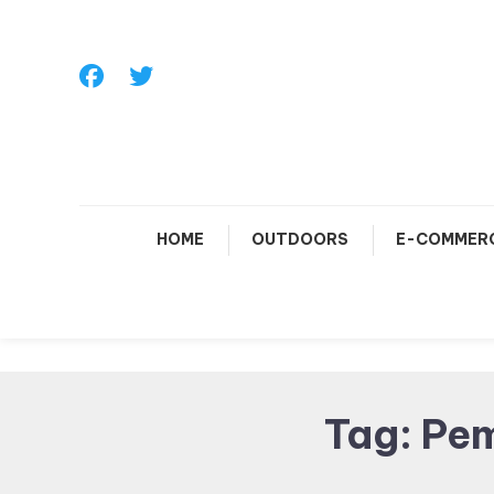
Skip
To
Content
HOME
OUTDOORS
E-COMMER
Tag:
Pem