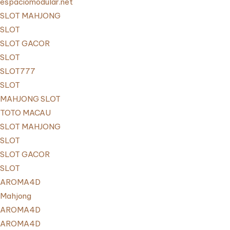
espaciomodular.net
SLOT MAHJONG
SLOT
SLOT GACOR
SLOT
SLOT777
SLOT
MAHJONG SLOT
TOTO MACAU
SLOT MAHJONG
SLOT
SLOT GACOR
SLOT
AROMA4D
Mahjong
AROMA4D
AROMA4D