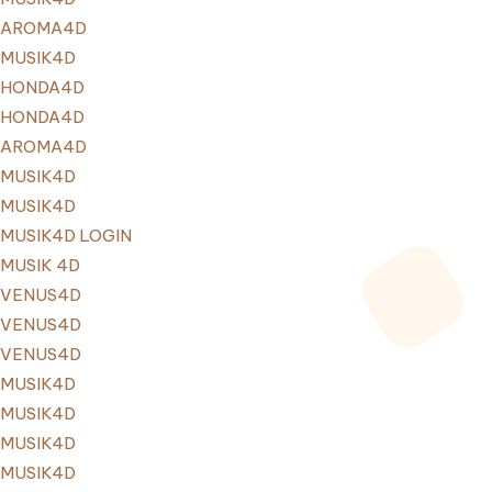
AROMA4D
MUSIK4D
HONDA4D
HONDA4D
AROMA4D
MUSIK4D
MUSIK4D
MUSIK4D LOGIN
MUSIK 4D
VENUS4D
VENUS4D
VENUS4D
MUSIK4D
MUSIK4D
MUSIK4D
MUSIK4D