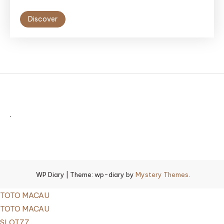
Discover
.
WP Diary
|
Theme: wp-diary by
Mystery Themes
.
TOTO MACAU
TOTO MACAU
SLOT77