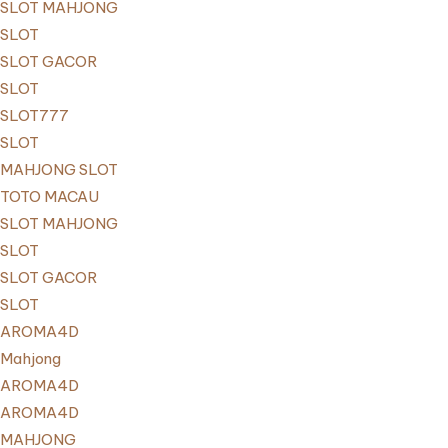
SLOT MAHJONG
SLOT
SLOT GACOR
SLOT
SLOT777
SLOT
MAHJONG SLOT
TOTO MACAU
SLOT MAHJONG
SLOT
SLOT GACOR
SLOT
AROMA4D
Mahjong
AROMA4D
AROMA4D
MAHJONG