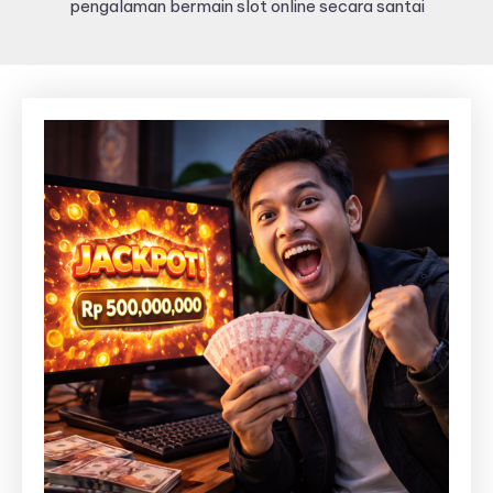
pengalaman bermain slot online secara santai