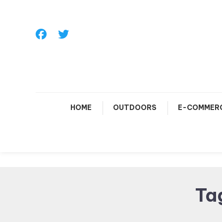
Skip
To
Content
HOME
OUTDOORS
E-COMMER
Ta