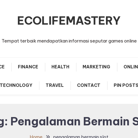
ECOLIFEMASTERY
Tempat terbaik mendapatkan informasi seputar games online
CE
FINANCE
HEALTH
MARKETING
ONLI
TECHNOLOGY
TRAVEL
CONTACT
PIN POST
g:
Pengalaman Bermain S
Home
pengalaman bermain slot