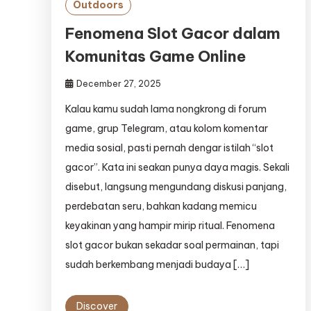
Outdoors
Fenomena Slot Gacor dalam
Komunitas Game Online
December 27, 2025
Kalau kamu sudah lama nongkrong di forum
game, grup Telegram, atau kolom komentar
media sosial, pasti pernah dengar istilah “slot
gacor”. Kata ini seakan punya daya magis. Sekali
disebut, langsung mengundang diskusi panjang,
perdebatan seru, bahkan kadang memicu
keyakinan yang hampir mirip ritual. Fenomena
slot gacor bukan sekadar soal permainan, tapi
sudah berkembang menjadi budaya […]
Discover