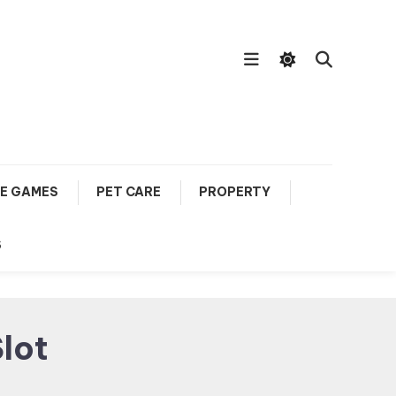
NE GAMES
PET CARE
PROPERTY
S
lot