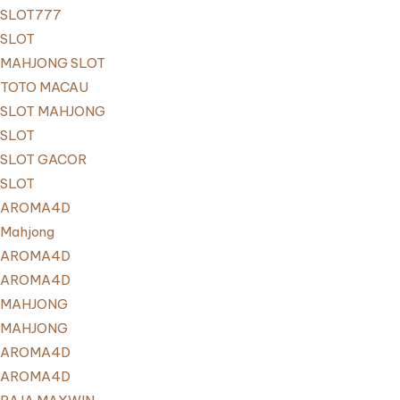
SLOT777
SLOT
MAHJONG SLOT
TOTO MACAU
SLOT MAHJONG
SLOT
SLOT GACOR
SLOT
AROMA4D
Mahjong
AROMA4D
AROMA4D
MAHJONG
MAHJONG
AROMA4D
AROMA4D