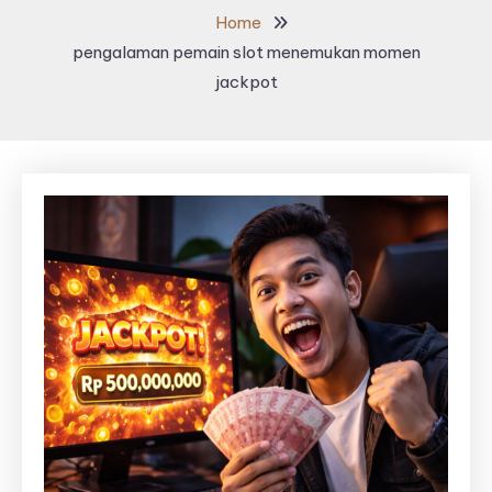
Home
pengalaman pemain slot menemukan momen
jackpot