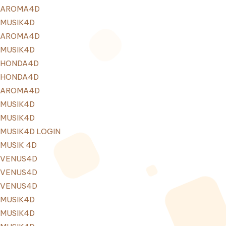
AROMA4D
MUSIK4D
AROMA4D
MUSIK4D
HONDA4D
HONDA4D
AROMA4D
MUSIK4D
MUSIK4D
MUSIK4D LOGIN
MUSIK 4D
VENUS4D
VENUS4D
VENUS4D
MUSIK4D
MUSIK4D