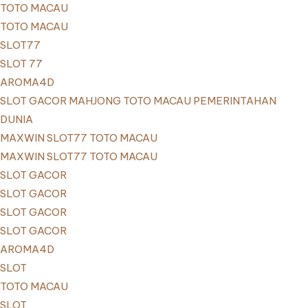
TOTO MACAU
TOTO MACAU
SLOT77
SLOT 77
AROMA4D
SLOT GACOR MAHJONG TOTO MACAU PEMERINTAHAN
DUNIA
MAXWIN SLOT77 TOTO MACAU
MAXWIN SLOT77 TOTO MACAU
SLOT GACOR
SLOT GACOR
SLOT GACOR
SLOT GACOR
AROMA4D
SLOT
TOTO MACAU
SLOT