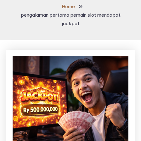
Home
pengalaman pertama pemain slot mendapat
jackpot