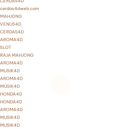
CERDAS4D
cerdas4dweb.com
MAHJONG
VENUS4D
CERDAS4D
AROMA4D
SLOT
RAJA MAHJONG
AROMA4D
MUSIK4D
AROMA4D
MUSIK4D
HONDA4D
HONDA4D
AROMA4D
MUSIK4D
MUSIK4D