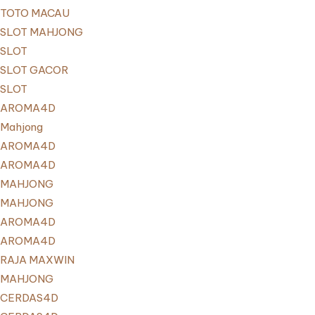
TOTO MACAU
SLOT MAHJONG
SLOT
SLOT GACOR
SLOT
AROMA4D
Mahjong
AROMA4D
AROMA4D
MAHJONG
MAHJONG
AROMA4D
AROMA4D
RAJA MAXWIN
MAHJONG
CERDAS4D