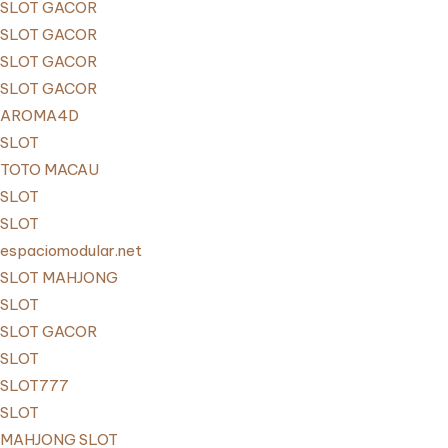
SLOT GACOR
SLOT GACOR
SLOT GACOR
SLOT GACOR
AROMA4D
SLOT
TOTO MACAU
SLOT
SLOT
espaciomodular.net
SLOT MAHJONG
SLOT
SLOT GACOR
SLOT
SLOT777
SLOT
MAHJONG SLOT