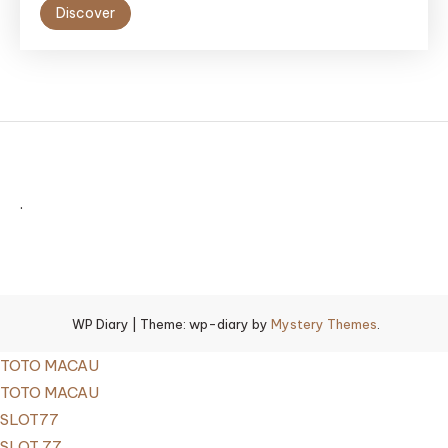
Discover
.
WP Diary
|
Theme: wp-diary by
Mystery Themes
.
TOTO MACAU
TOTO MACAU
SLOT77
SLOT 77