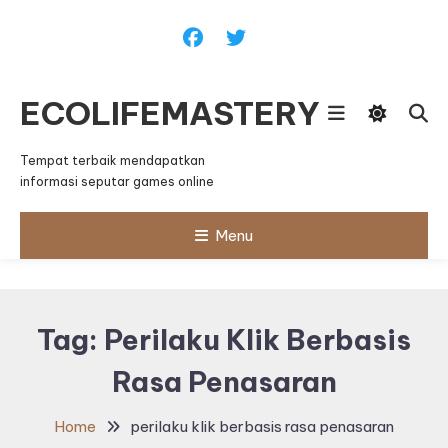
Skip
To
Content
ECOLIFEMASTERY
Tempat terbaik mendapatkan
informasi seputar games online
Menu
Tag:
Perilaku Klik Berbasis
Rasa Penasaran
Home
perilaku klik berbasis rasa penasaran