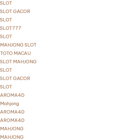
SLOT
SLOT GACOR
SLOT
SLOT777
SLOT
MAHJONG SLOT
TOTO MACAU
SLOT MAHJONG
SLOT
SLOT GACOR
SLOT
AROMA4D
Mahjong
AROMA4D
AROMA4D
MAHJONG
MAHJONG