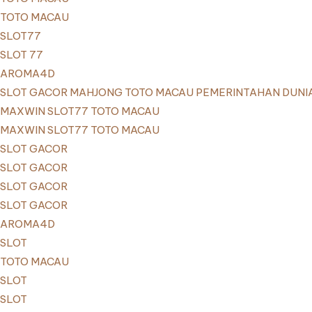
TOTO MACAU
SLOT77
SLOT 77
AROMA4D
SLOT GACOR MAHJONG TOTO MACAU PEMERINTAHAN DUNI
MAXWIN SLOT77 TOTO MACAU
MAXWIN SLOT77 TOTO MACAU
SLOT GACOR
SLOT GACOR
SLOT GACOR
SLOT GACOR
AROMA4D
SLOT
TOTO MACAU
SLOT
SLOT