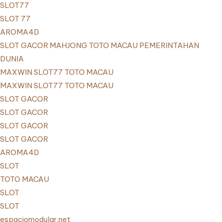
SLOT77
SLOT 77
AROMA4D
SLOT GACOR MAHJONG TOTO MACAU PEMERINTAHAN
DUNIA
MAXWIN SLOT77 TOTO MACAU
MAXWIN SLOT77 TOTO MACAU
SLOT GACOR
SLOT GACOR
SLOT GACOR
SLOT GACOR
AROMA4D
SLOT
TOTO MACAU
SLOT
SLOT
espaciomodular.net