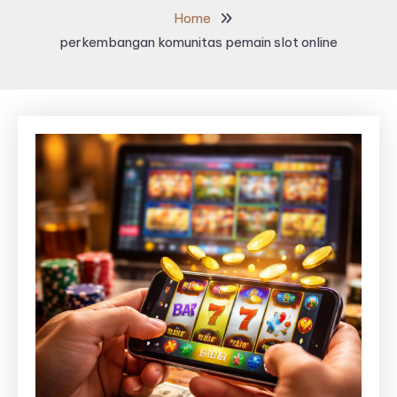
Home
perkembangan komunitas pemain slot online