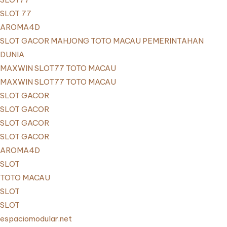
SLOT 77
AROMA4D
SLOT GACOR MAHJONG TOTO MACAU PEMERINTAHAN
DUNIA
MAXWIN SLOT77 TOTO MACAU
MAXWIN SLOT77 TOTO MACAU
SLOT GACOR
SLOT GACOR
SLOT GACOR
SLOT GACOR
AROMA4D
SLOT
TOTO MACAU
SLOT
SLOT
espaciomodular.net