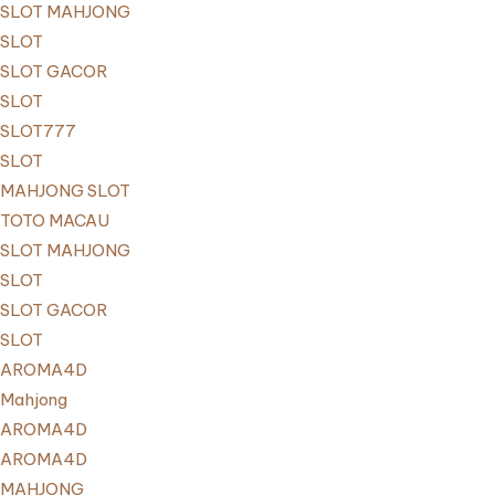
SLOT MAHJONG
SLOT
SLOT GACOR
SLOT
SLOT777
SLOT
MAHJONG SLOT
TOTO MACAU
SLOT MAHJONG
SLOT
SLOT GACOR
SLOT
AROMA4D
Mahjong
AROMA4D
AROMA4D
MAHJONG