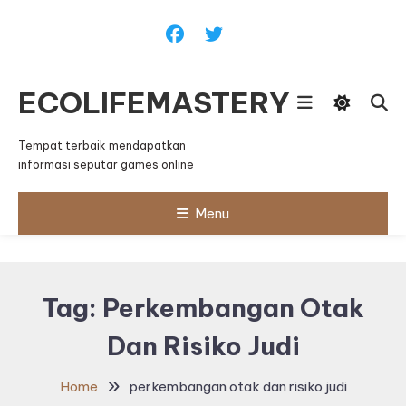
Skip
To
Content
ECOLIFEMASTERY
Tempat terbaik mendapatkan
informasi seputar games online
Menu
Tag:
Perkembangan Otak
Dan Risiko Judi
Home
perkembangan otak dan risiko judi