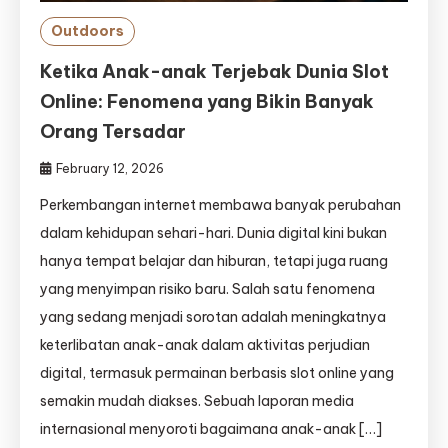
Outdoors
Ketika Anak-anak Terjebak Dunia Slot
Online: Fenomena yang Bikin Banyak
Orang Tersadar
February 12, 2026
Perkembangan internet membawa banyak perubahan
dalam kehidupan sehari-hari. Dunia digital kini bukan
hanya tempat belajar dan hiburan, tetapi juga ruang
yang menyimpan risiko baru. Salah satu fenomena
yang sedang menjadi sorotan adalah meningkatnya
keterlibatan anak-anak dalam aktivitas perjudian
digital, termasuk permainan berbasis slot online yang
semakin mudah diakses. Sebuah laporan media
internasional menyoroti bagaimana anak-anak […]