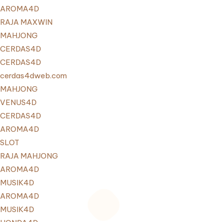
AROMA4D
RAJA MAXWIN
MAHJONG
CERDAS4D
CERDAS4D
cerdas4dweb.com
MAHJONG
VENUS4D
CERDAS4D
AROMA4D
SLOT
RAJA MAHJONG
AROMA4D
MUSIK4D
AROMA4D
MUSIK4D