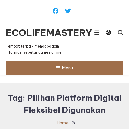
Skip
To
Content
ECOLIFEMASTERY
Tempat terbaik mendapatkan
informasi seputar games online
Menu
Tag:
Pilihan Platform Digital
Fleksibel Digunakan
Home