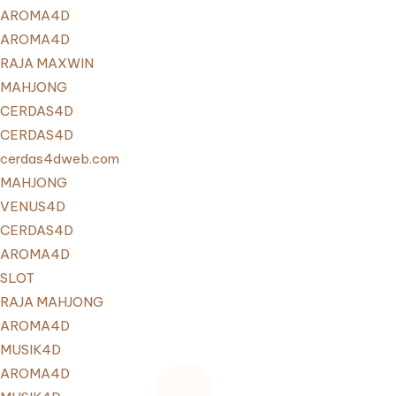
AROMA4D
AROMA4D
RAJA MAXWIN
MAHJONG
CERDAS4D
CERDAS4D
cerdas4dweb.com
MAHJONG
VENUS4D
CERDAS4D
AROMA4D
SLOT
RAJA MAHJONG
AROMA4D
MUSIK4D
AROMA4D