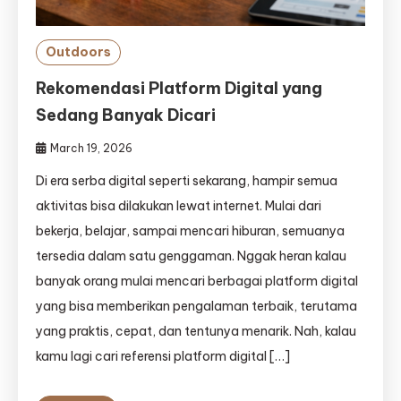
Outdoors
Rekomendasi Platform Digital yang
Sedang Banyak Dicari
March 19, 2026
Di era serba digital seperti sekarang, hampir semua
aktivitas bisa dilakukan lewat internet. Mulai dari
bekerja, belajar, sampai mencari hiburan, semuanya
tersedia dalam satu genggaman. Nggak heran kalau
banyak orang mulai mencari berbagai platform digital
yang bisa memberikan pengalaman terbaik, terutama
yang praktis, cepat, dan tentunya menarik. Nah, kalau
kamu lagi cari referensi platform digital […]