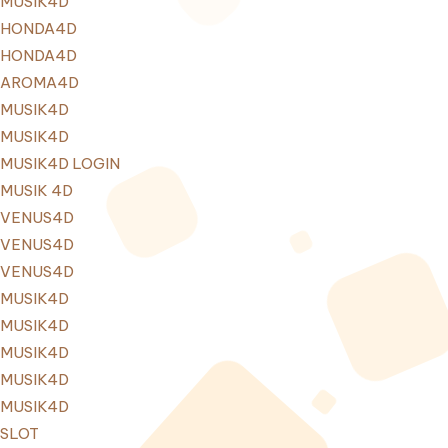
MUSIK4D
HONDA4D
HONDA4D
AROMA4D
MUSIK4D
MUSIK4D
MUSIK4D LOGIN
MUSIK 4D
VENUS4D
VENUS4D
VENUS4D
MUSIK4D
MUSIK4D
MUSIK4D
MUSIK4D
MUSIK4D
SLOT