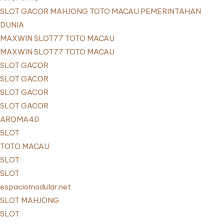
SLOT GACOR MAHJONG TOTO MACAU PEMERINTAHAN
DUNIA
MAXWIN SLOT77 TOTO MACAU
MAXWIN SLOT77 TOTO MACAU
SLOT GACOR
SLOT GACOR
SLOT GACOR
SLOT GACOR
AROMA4D
SLOT
TOTO MACAU
SLOT
SLOT
espaciomodular.net
SLOT MAHJONG
SLOT