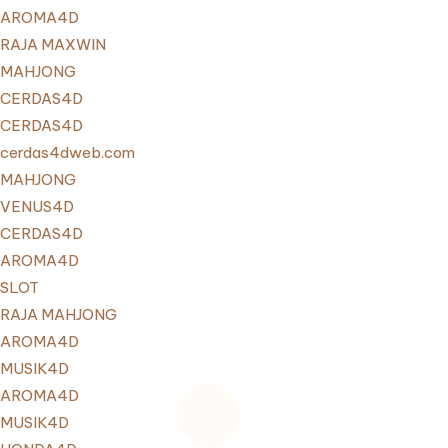
AROMA4D
RAJA MAXWIN
MAHJONG
CERDAS4D
CERDAS4D
cerdas4dweb.com
MAHJONG
VENUS4D
CERDAS4D
AROMA4D
SLOT
RAJA MAHJONG
AROMA4D
MUSIK4D
AROMA4D
MUSIK4D