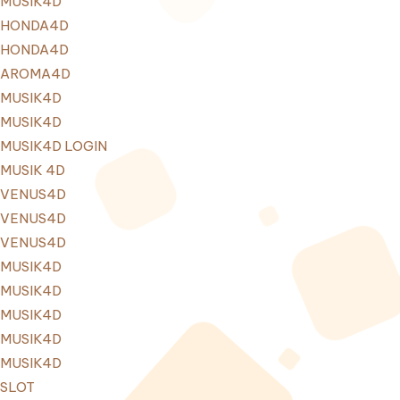
MUSIK4D
HONDA4D
HONDA4D
AROMA4D
MUSIK4D
MUSIK4D
MUSIK4D LOGIN
MUSIK 4D
VENUS4D
VENUS4D
VENUS4D
MUSIK4D
MUSIK4D
MUSIK4D
MUSIK4D
MUSIK4D
SLOT