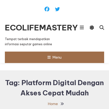
Skip
To
Content
ECOLIFEMASTERY
Tempat terbaik mendapatkan
informasi seputar games online
Menu
Tag:
Platform Digital Dengan
Akses Cepat Mudah
Home