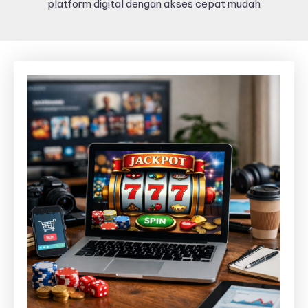
platform digital dengan akses cepat mudah