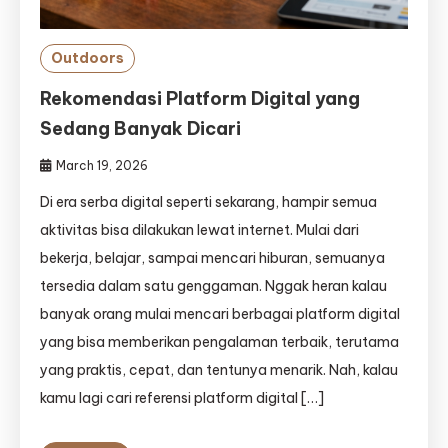
Outdoors
Rekomendasi Platform Digital yang
Sedang Banyak Dicari
March 19, 2026
Di era serba digital seperti sekarang, hampir semua
aktivitas bisa dilakukan lewat internet. Mulai dari
bekerja, belajar, sampai mencari hiburan, semuanya
tersedia dalam satu genggaman. Nggak heran kalau
banyak orang mulai mencari berbagai platform digital
yang bisa memberikan pengalaman terbaik, terutama
yang praktis, cepat, dan tentunya menarik. Nah, kalau
kamu lagi cari referensi platform digital […]