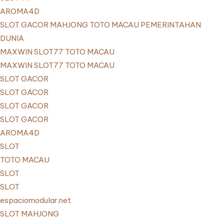
AROMA4D
SLOT GACOR MAHJONG TOTO MACAU PEMERINTAHAN
DUNIA
MAXWIN SLOT77 TOTO MACAU
MAXWIN SLOT77 TOTO MACAU
SLOT GACOR
SLOT GACOR
SLOT GACOR
SLOT GACOR
AROMA4D
SLOT
TOTO MACAU
SLOT
SLOT
espaciomodular.net
SLOT MAHJONG