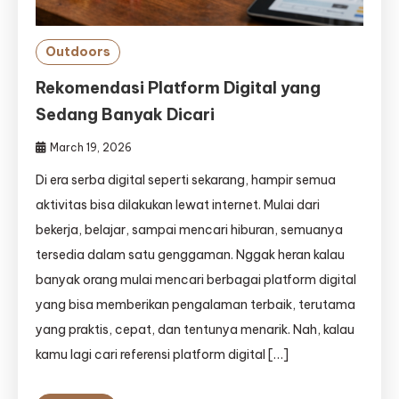
Outdoors
Rekomendasi Platform Digital yang
Sedang Banyak Dicari
March 19, 2026
Di era serba digital seperti sekarang, hampir semua
aktivitas bisa dilakukan lewat internet. Mulai dari
bekerja, belajar, sampai mencari hiburan, semuanya
tersedia dalam satu genggaman. Nggak heran kalau
banyak orang mulai mencari berbagai platform digital
yang bisa memberikan pengalaman terbaik, terutama
yang praktis, cepat, dan tentunya menarik. Nah, kalau
kamu lagi cari referensi platform digital […]