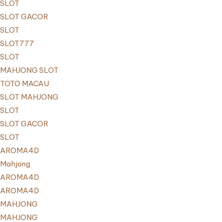
SLOT
SLOT GACOR
SLOT
SLOT777
SLOT
MAHJONG SLOT
TOTO MACAU
SLOT MAHJONG
SLOT
SLOT GACOR
SLOT
AROMA4D
Mahjong
AROMA4D
AROMA4D
MAHJONG
MAHJONG