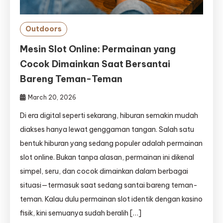
Outdoors
Mesin Slot Online: Permainan yang
Cocok Dimainkan Saat Bersantai
Bareng Teman-Teman
March 20, 2026
Di era digital seperti sekarang, hiburan semakin mudah
diakses hanya lewat genggaman tangan. Salah satu
bentuk hiburan yang sedang populer adalah permainan
slot online. Bukan tanpa alasan, permainan ini dikenal
simpel, seru, dan cocok dimainkan dalam berbagai
situasi—termasuk saat sedang santai bareng teman-
teman. Kalau dulu permainan slot identik dengan kasino
fisik, kini semuanya sudah beralih […]