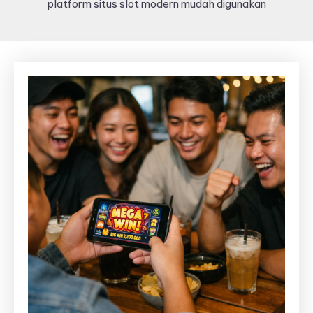
platform situs slot modern mudah digunakan