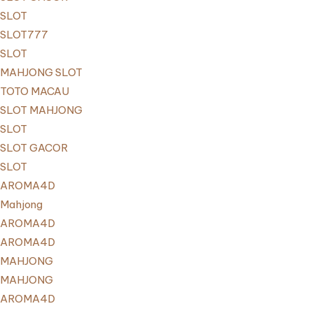
SLOT
SLOT777
SLOT
MAHJONG SLOT
TOTO MACAU
SLOT MAHJONG
SLOT
SLOT GACOR
SLOT
AROMA4D
Mahjong
AROMA4D
AROMA4D
MAHJONG
MAHJONG
AROMA4D