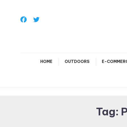
Skip
To
Content
HOME
OUTDOORS
E-COMMER
Tag:
P