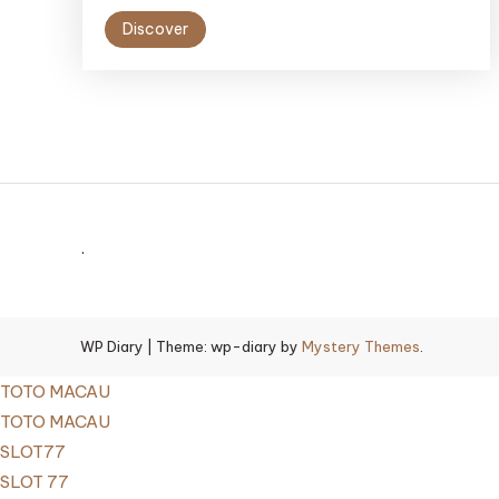
Discover
.
WP Diary
|
Theme: wp-diary by
Mystery Themes
.
TOTO MACAU
TOTO MACAU
SLOT77
SLOT 77