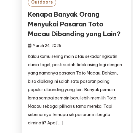
Outdoors
Kenapa Banyak Orang
Menyukai Pasaran Toto
Macau Dibanding yang Lain?
March 24, 2026
Kalau kamu sering main atau sekadar ngikutin
dunia togel, pasti sudah tidak asing lagi dengan
yang namanya pasaran Toto Macau. Bahkan,
bisa dibilang ini salah satu pasaran paling
populer dibanding yang lain. Banyak pemain
lama sampai pemain baru lebih memilih Toto
Macau sebagai pilihan utama mereka. Tapi
sebenarnya, kenapa sih pasaran ini begitu
diminati? Apa […]