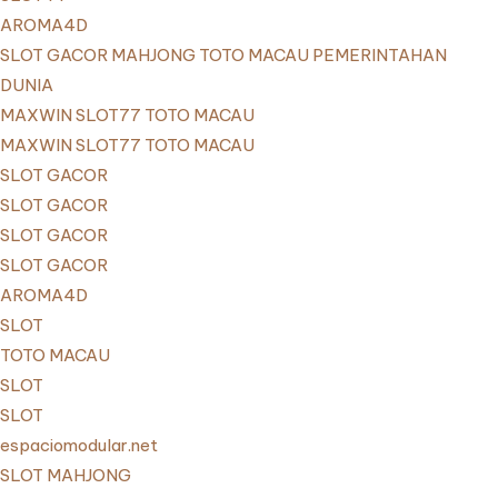
AROMA4D
SLOT GACOR MAHJONG TOTO MACAU PEMERINTAHAN
DUNIA
MAXWIN SLOT77 TOTO MACAU
MAXWIN SLOT77 TOTO MACAU
SLOT GACOR
SLOT GACOR
SLOT GACOR
SLOT GACOR
AROMA4D
SLOT
TOTO MACAU
SLOT
SLOT
espaciomodular.net
SLOT MAHJONG