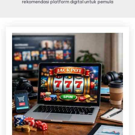
rekomendasi platform digital untuk pemula