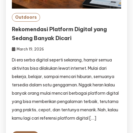
Outdoors
Rekomendasi Platform Digital yang
Sedang Banyak Dicari
March 19, 2026
Di era serba digital seperti sekarang, hampir semua
aktivitas bisa dilakukan lewat internet. Mulai dari
bekerja, belajar, sampai mencari hiburan, semuanya
tersedia dalam satu genggaman. Nggak heran kalau
banyak orang mulai mencari berbagai platform digital
yang bisa memberikan pengalaman terbaik, terutama
yang praktis, cepat, dan tentunya menarik. Nah, kalau
kamu lagi cari referensi platform digital […]