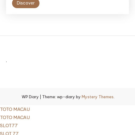
Discover
.
WP Diary
|
Theme: wp-diary by
Mystery Themes
.
TOTO MACAU
TOTO MACAU
SLOT77
SLOT 77