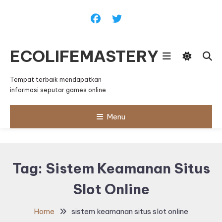
Skip
To
Content
ECOLIFEMASTERY
Tempat terbaik mendapatkan
informasi seputar games online
Menu
Tag:
Sistem Keamanan Situs
Slot Online
Home
sistem keamanan situs slot online