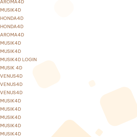
AROMA4D
MUSIK4D
HONDA4D
HONDA4D
AROMA4D
MUSIK4D
MUSIK4D
MUSIK4D LOGIN
MUSIK 4D
VENUS4D
VENUS4D
VENUS4D
MUSIK4D
MUSIK4D
MUSIK4D
MUSIK4D
MUSIK4D