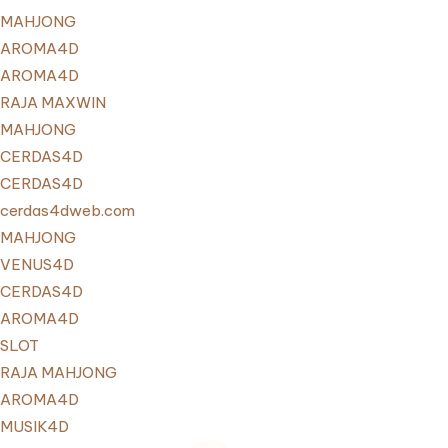
MAHJONG
AROMA4D
AROMA4D
RAJA MAXWIN
MAHJONG
CERDAS4D
CERDAS4D
cerdas4dweb.com
MAHJONG
VENUS4D
CERDAS4D
AROMA4D
SLOT
RAJA MAHJONG
AROMA4D
MUSIK4D