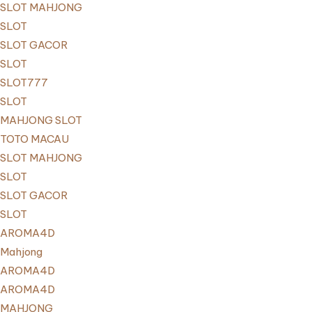
SLOT MAHJONG
SLOT
SLOT GACOR
SLOT
SLOT777
SLOT
MAHJONG SLOT
TOTO MACAU
SLOT MAHJONG
SLOT
SLOT GACOR
SLOT
AROMA4D
Mahjong
AROMA4D
AROMA4D
MAHJONG