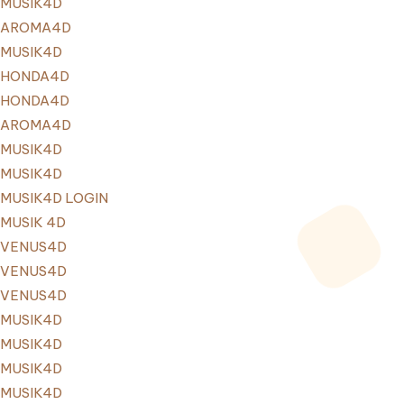
MUSIK4D
AROMA4D
MUSIK4D
HONDA4D
HONDA4D
AROMA4D
MUSIK4D
MUSIK4D
MUSIK4D LOGIN
MUSIK 4D
VENUS4D
VENUS4D
VENUS4D
MUSIK4D
MUSIK4D
MUSIK4D
MUSIK4D