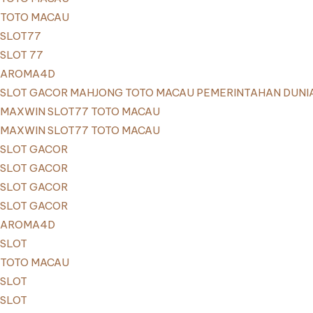
TOTO MACAU
SLOT77
SLOT 77
AROMA4D
SLOT GACOR MAHJONG TOTO MACAU PEMERINTAHAN DUNI
MAXWIN SLOT77 TOTO MACAU
MAXWIN SLOT77 TOTO MACAU
SLOT GACOR
SLOT GACOR
SLOT GACOR
SLOT GACOR
AROMA4D
SLOT
TOTO MACAU
SLOT
SLOT