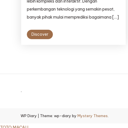
lebih kompleks dan interaktif. Dengan
perkembangan teknologi yang semakin pesat,
banyak pihak mulai memprediksi bagaimana […]
Discover
.
WP Diary
|
Theme: wp-diary by
Mystery Themes
.
TOTO MACAU