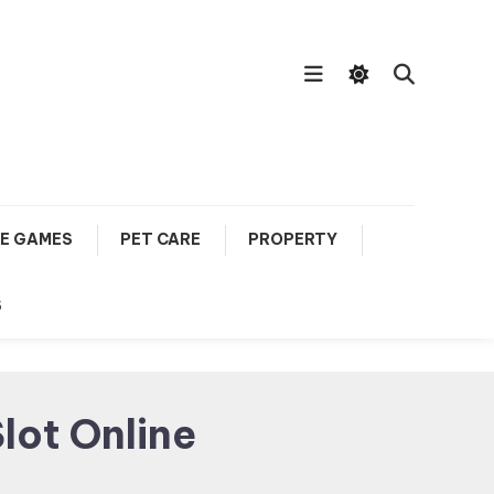
NE GAMES
PET CARE
PROPERTY
S
lot Online