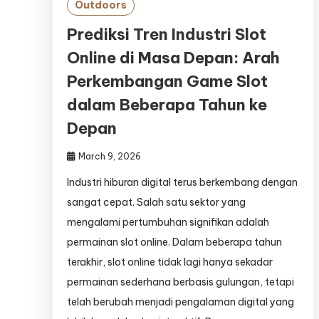
Outdoors
Prediksi Tren Industri Slot
Online di Masa Depan: Arah
Perkembangan Game Slot
dalam Beberapa Tahun ke
Depan
March 9, 2026
Industri hiburan digital terus berkembang dengan
sangat cepat. Salah satu sektor yang
mengalami pertumbuhan signifikan adalah
permainan slot online. Dalam beberapa tahun
terakhir, slot online tidak lagi hanya sekadar
permainan sederhana berbasis gulungan, tetapi
telah berubah menjadi pengalaman digital yang