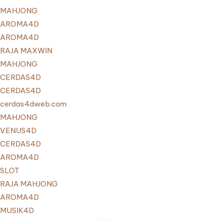
MAHJONG
AROMA4D
AROMA4D
RAJA MAXWIN
MAHJONG
CERDAS4D
CERDAS4D
cerdas4dweb.com
MAHJONG
VENUS4D
CERDAS4D
AROMA4D
SLOT
RAJA MAHJONG
AROMA4D
MUSIK4D