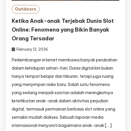
Outdoors
Ketika Anak-anak Terjebak Dunia Slot
Online: Fenomena yang Bikin Banyak
Orang Tersadar
February 12, 2026
Perkembangan internet membawa banyak perubahan
dalam kehidupan sehari-hari. Dunia digital kini bukan
hanya tempat belajar dan hiburan, tetapi juga ruang
yang menyimpan risiko baru. Salah satu fenomena
yang sedang menjadi sorotan adalah meningkatnya
keterlibatan anak-anak dalam aktivitas perjudian
digital, termasuk permainan berbasis slot online yang
semakin mudah diakses. Sebuah laporan media
internasional menyoroti bagaimana anak-anak […]