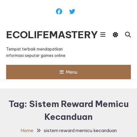
Skip
To
Content
ECOLIFEMASTERY
Tempat terbaik mendapatkan
informasi seputar games online
Menu
Tag:
Sistem Reward Memicu
Kecanduan
Home
sistem reward memicu kecanduan