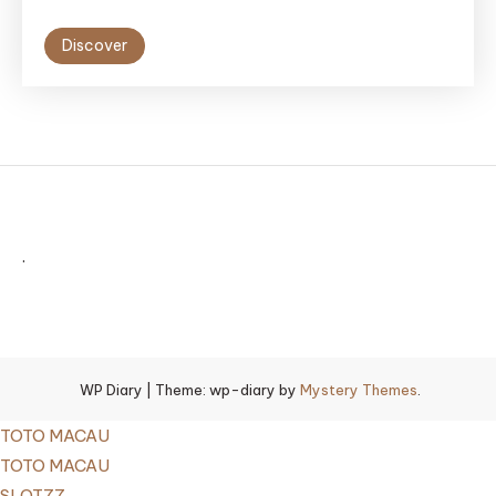
Discover
.
WP Diary
|
Theme: wp-diary by
Mystery Themes
.
TOTO MACAU
TOTO MACAU
SLOT77