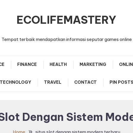
ECOLIFEMASTERY
Tempat terbaik mendapatkan informasi seputar games online
CE
FINANCE
HEALTH
MARKETING
ONLI
TECHNOLOGY
TRAVEL
CONTACT
PIN POST
 Slot Dengan Sistem Mod
Home
situs slot dengan sistem modern terbaru