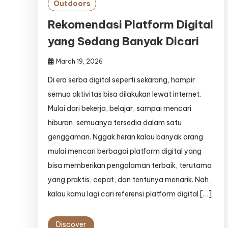
Outdoors
Rekomendasi Platform Digital
yang Sedang Banyak Dicari
March 19, 2026
Di era serba digital seperti sekarang, hampir
semua aktivitas bisa dilakukan lewat internet.
Mulai dari bekerja, belajar, sampai mencari
hiburan, semuanya tersedia dalam satu
genggaman. Nggak heran kalau banyak orang
mulai mencari berbagai platform digital yang
bisa memberikan pengalaman terbaik, terutama
yang praktis, cepat, dan tentunya menarik. Nah,
kalau kamu lagi cari referensi platform digital […]
Discover