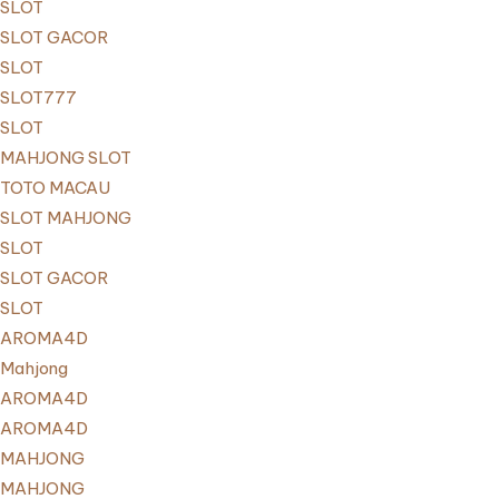
SLOT
SLOT GACOR
SLOT
SLOT777
SLOT
MAHJONG SLOT
TOTO MACAU
SLOT MAHJONG
SLOT
SLOT GACOR
SLOT
AROMA4D
Mahjong
AROMA4D
AROMA4D
MAHJONG
MAHJONG