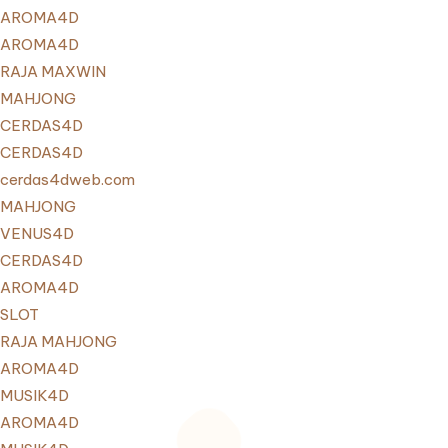
AROMA4D
AROMA4D
RAJA MAXWIN
MAHJONG
CERDAS4D
CERDAS4D
cerdas4dweb.com
MAHJONG
VENUS4D
CERDAS4D
AROMA4D
SLOT
RAJA MAHJONG
AROMA4D
MUSIK4D
AROMA4D