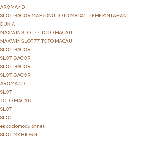
AROMA4D
SLOT GACOR MAHJONG TOTO MACAU PEMERINTAHAN
DUNIA
MAXWIN SLOT77 TOTO MACAU
MAXWIN SLOT77 TOTO MACAU
SLOT GACOR
SLOT GACOR
SLOT GACOR
SLOT GACOR
AROMA4D
SLOT
TOTO MACAU
SLOT
SLOT
espaciomodular.net
SLOT MAHJONG