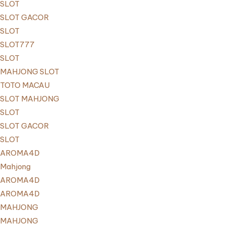
SLOT
SLOT GACOR
SLOT
SLOT777
SLOT
MAHJONG SLOT
TOTO MACAU
SLOT MAHJONG
SLOT
SLOT GACOR
SLOT
AROMA4D
Mahjong
AROMA4D
AROMA4D
MAHJONG
MAHJONG