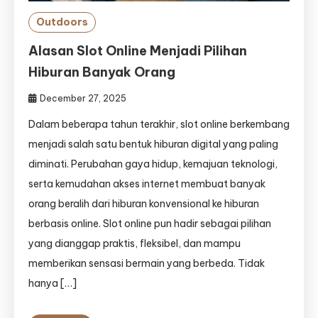
Outdoors
Alasan Slot Online Menjadi Pilihan
Hiburan Banyak Orang
December 27, 2025
Dalam beberapa tahun terakhir, slot online berkembang
menjadi salah satu bentuk hiburan digital yang paling
diminati. Perubahan gaya hidup, kemajuan teknologi,
serta kemudahan akses internet membuat banyak
orang beralih dari hiburan konvensional ke hiburan
berbasis online. Slot online pun hadir sebagai pilihan
yang dianggap praktis, fleksibel, dan mampu
memberikan sensasi bermain yang berbeda. Tidak
hanya […]