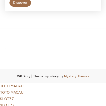
Discover
.
WP Diary
|
Theme: wp-diary by
Mystery Themes
.
TOTO MACAU
TOTO MACAU
SLOT77
SLOT 77