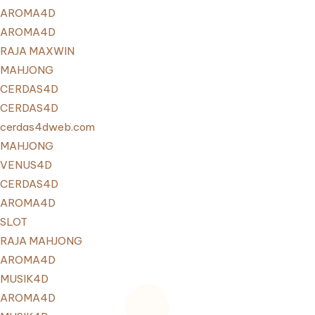
AROMA4D
AROMA4D
RAJA MAXWIN
MAHJONG
CERDAS4D
CERDAS4D
cerdas4dweb.com
MAHJONG
VENUS4D
CERDAS4D
AROMA4D
SLOT
RAJA MAHJONG
AROMA4D
MUSIK4D
AROMA4D