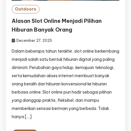
Outdoors
Alasan Slot Online Menjadi Pilihan
Hiburan Banyak Orang
December 27, 2025
Dalam beberapa tahun terakhir, slot online berkembang
menjadi salah satu bentuk hiburan digital yang paling
diminati. Perubahan gaya hidup, kemajuan teknologi,
serta kemudahan akses internet membuat banyak
orang beralih dari hiburan konvensional ke hiburan
berbasis online. Slot online pun hadir sebagai pilihan
yang dianggap praktis, fleksibel, dan mampu
memberikan sensasi bermain yang berbeda. Tidak
hanya […]