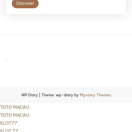
Discover
.
WP Diary
|
Theme: wp-diary by
Mystery Themes
.
TOTO MACAU
TOTO MACAU
SLOT77
SLOT 77