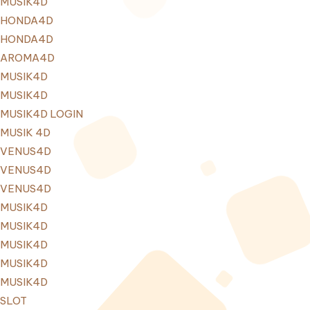
MUSIK4D
HONDA4D
HONDA4D
AROMA4D
MUSIK4D
MUSIK4D
MUSIK4D LOGIN
MUSIK 4D
VENUS4D
VENUS4D
VENUS4D
MUSIK4D
MUSIK4D
MUSIK4D
MUSIK4D
MUSIK4D
SLOT