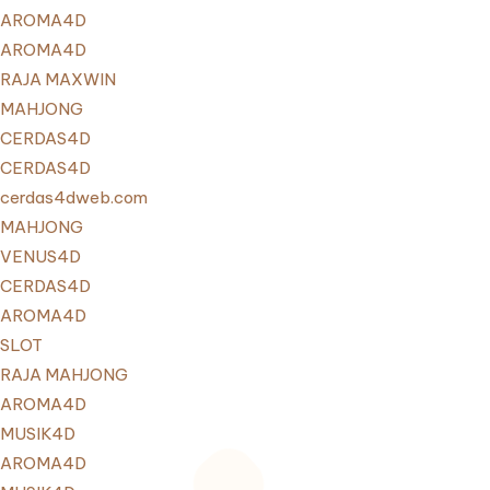
AROMA4D
AROMA4D
RAJA MAXWIN
MAHJONG
CERDAS4D
CERDAS4D
cerdas4dweb.com
MAHJONG
VENUS4D
CERDAS4D
AROMA4D
SLOT
RAJA MAHJONG
AROMA4D
MUSIK4D
AROMA4D