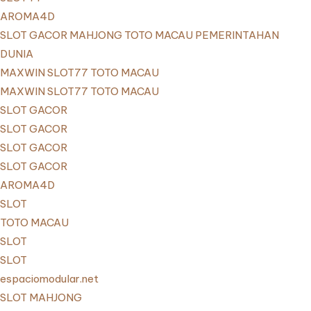
AROMA4D
SLOT GACOR MAHJONG TOTO MACAU PEMERINTAHAN
DUNIA
MAXWIN SLOT77 TOTO MACAU
MAXWIN SLOT77 TOTO MACAU
SLOT GACOR
SLOT GACOR
SLOT GACOR
SLOT GACOR
AROMA4D
SLOT
TOTO MACAU
SLOT
SLOT
espaciomodular.net
SLOT MAHJONG