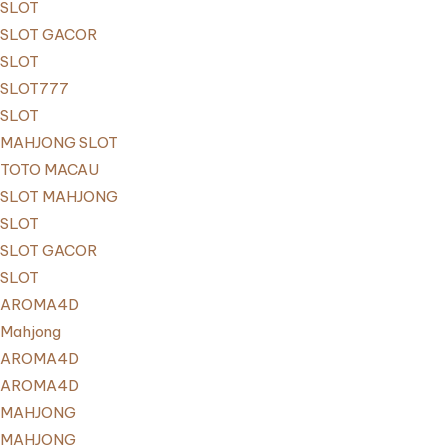
SLOT
SLOT GACOR
SLOT
SLOT777
SLOT
MAHJONG SLOT
TOTO MACAU
SLOT MAHJONG
SLOT
SLOT GACOR
SLOT
AROMA4D
Mahjong
AROMA4D
AROMA4D
MAHJONG
MAHJONG