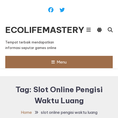
Skip
To
Content
ECOLIFEMASTERY
Tempat terbaik mendapatkan
informasi seputar games online
Menu
Tag:
Slot Online Pengisi
Waktu Luang
Home
slot online pengisi waktu luang