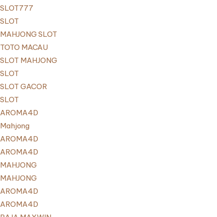
SLOT777
SLOT
MAHJONG SLOT
TOTO MACAU
SLOT MAHJONG
SLOT
SLOT GACOR
SLOT
AROMA4D
Mahjong
AROMA4D
AROMA4D
MAHJONG
MAHJONG
AROMA4D
AROMA4D