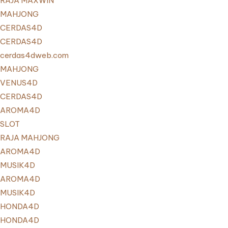
RAJA MAXWIN
MAHJONG
CERDAS4D
CERDAS4D
cerdas4dweb.com
MAHJONG
VENUS4D
CERDAS4D
AROMA4D
SLOT
RAJA MAHJONG
AROMA4D
MUSIK4D
AROMA4D
MUSIK4D
HONDA4D
HONDA4D