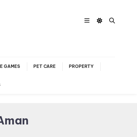
NE GAMES
PET CARE
PROPERTY
S
 Aman