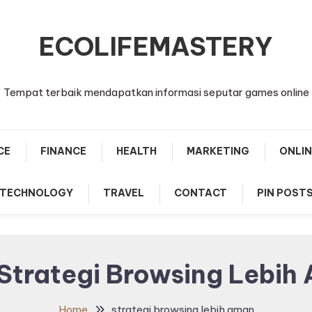
ECOLIFEMASTERY
Tempat terbaik mendapatkan informasi seputar games online
CE
FINANCE
HEALTH
MARKETING
ONLI
TECHNOLOGY
TRAVEL
CONTACT
PIN POST
Strategi Browsing Lebih
Home
strategi browsing lebih aman