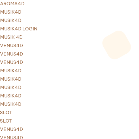
AROMA4D
MUSIK4D
MUSIK4D
MUSIK4D LOGIN
MUSIK 4D
VENUS4D
VENUS4D
VENUS4D
MUSIK4D
MUSIK4D
MUSIK4D
MUSIK4D
MUSIK4D
SLOT
SLOT
VENUS4D
VENUS4D