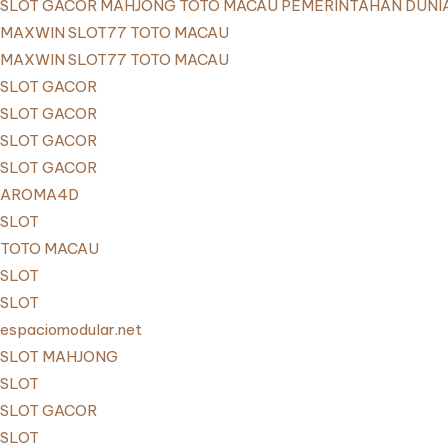
SLOT GACOR MAHJONG TOTO MACAU PEMERINTAHAN DUNI
MAXWIN SLOT77 TOTO MACAU
MAXWIN SLOT77 TOTO MACAU
SLOT GACOR
SLOT GACOR
SLOT GACOR
SLOT GACOR
AROMA4D
SLOT
TOTO MACAU
SLOT
SLOT
espaciomodular.net
SLOT MAHJONG
SLOT
SLOT GACOR
SLOT