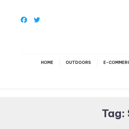
Skip
To
Content
HOME
OUTDOORS
E-COMMER
Tag: