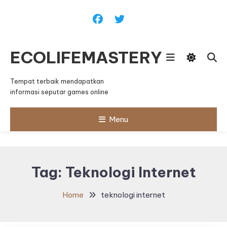
Skip
To
Content
ECOLIFEMASTERY
Tempat terbaik mendapatkan
informasi seputar games online
Menu
Tag:
Teknologi Internet
Home
teknologi internet