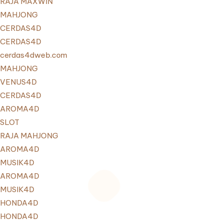
RAJA MAXWIN
MAHJONG
CERDAS4D
CERDAS4D
cerdas4dweb.com
MAHJONG
VENUS4D
CERDAS4D
AROMA4D
SLOT
RAJA MAHJONG
AROMA4D
MUSIK4D
AROMA4D
MUSIK4D
HONDA4D
HONDA4D