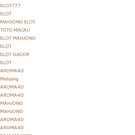
SLOT777
SLOT
MAHJONG SLOT
TOTO MACAU
SLOT MAHJONG
SLOT
SLOT GACOR
SLOT
AROMA4D
Mahjong
AROMA4D
AROMA4D
MAHJONG
MAHJONG
AROMA4D
AROMA4D