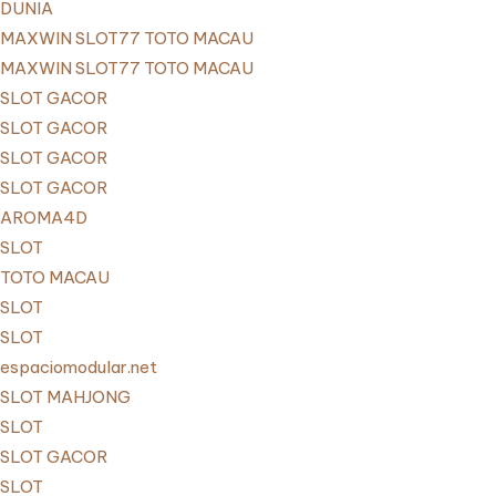
DUNIA
MAXWIN SLOT77 TOTO MACAU
MAXWIN SLOT77 TOTO MACAU
SLOT GACOR
SLOT GACOR
SLOT GACOR
SLOT GACOR
AROMA4D
SLOT
TOTO MACAU
SLOT
SLOT
espaciomodular.net
SLOT MAHJONG
SLOT
SLOT GACOR
SLOT