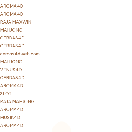
AROMA4D
AROMA4D
RAJA MAXWIN
MAHJONG
CERDAS4D
CERDAS4D
cerdas4dweb.com
MAHJONG
VENUS4D
CERDAS4D
AROMA4D
SLOT
RAJA MAHJONG
AROMA4D
MUSIK4D
AROMA4D