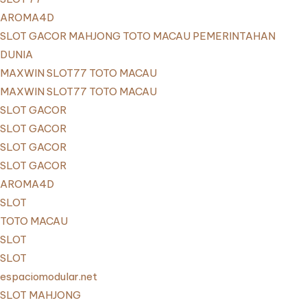
AROMA4D
SLOT GACOR MAHJONG TOTO MACAU PEMERINTAHAN
DUNIA
MAXWIN SLOT77 TOTO MACAU
MAXWIN SLOT77 TOTO MACAU
SLOT GACOR
SLOT GACOR
SLOT GACOR
SLOT GACOR
AROMA4D
SLOT
TOTO MACAU
SLOT
SLOT
espaciomodular.net
SLOT MAHJONG