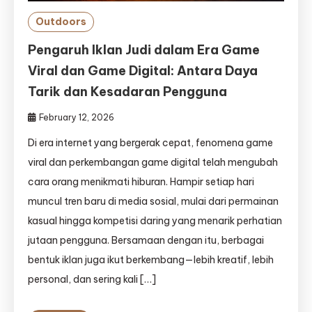
Outdoors
Pengaruh Iklan Judi dalam Era Game
Viral dan Game Digital: Antara Daya
Tarik dan Kesadaran Pengguna
February 12, 2026
Di era internet yang bergerak cepat, fenomena game
viral dan perkembangan game digital telah mengubah
cara orang menikmati hiburan. Hampir setiap hari
muncul tren baru di media sosial, mulai dari permainan
kasual hingga kompetisi daring yang menarik perhatian
jutaan pengguna. Bersamaan dengan itu, berbagai
bentuk iklan juga ikut berkembang—lebih kreatif, lebih
personal, dan sering kali […]