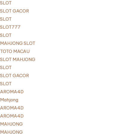
SLOT
SLOT GACOR
SLOT
SLOT777
SLOT
MAHJONG SLOT
TOTO MACAU
SLOT MAHJONG
SLOT
SLOT GACOR
SLOT
AROMA4D
Mahjong
AROMA4D
AROMA4D
MAHJONG
MAHJONG